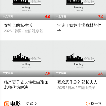
4.0
7.0
中文字幕
中文字幕
女社长的私生活
沉迷于姨妈丰满身材的侄
子
2025 / 韩国 / 金韶熙,李艺珍,秀,汤米
2025 / 日本 / 广濑由香,杉冈惠
7.0
2.0
中文字幕
中文字幕
临产妻子丈夫性欲由瑜伽
喜欢恶作剧的部长夫人
老师代为解决
2025 / 日本 / 三濑由美子
2025 / 日本 / 青木桃
电影

更多
换一换

