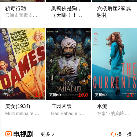
斩毒行动
奥莉佛是狗，
六楼后座2家属
（天哪！！）
谢礼
云海市禁毒支队获悉东南亚毒王廖爷将携600余公斤毒品来云交易
这家伙电影版
改编自2021年在NHK播出的同名剧集
2003年黃真真導演
1.0
10.0
2.0
正片
更新HD
更新HD
美女(1934)
庄园凶祟
水流
Multi millinaire Ezra Ounce wants to start a campain against '
Rao Bahadur is a psychological drama set 
在事业的巅峰时期
电视剧

更多
换一换

