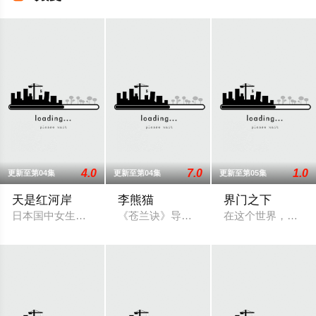
4.0
7.0
1.0
更新至第04集
更新至第04集
更新至第05集
天是红河岸
李熊猫
界门之下
日本国中女生铃木夕梨被咒术牵引至纪元前的赫梯帝国，并长期
《苍兰诀》导演王昕+《咒术回战》总作
在这个世界，万物意