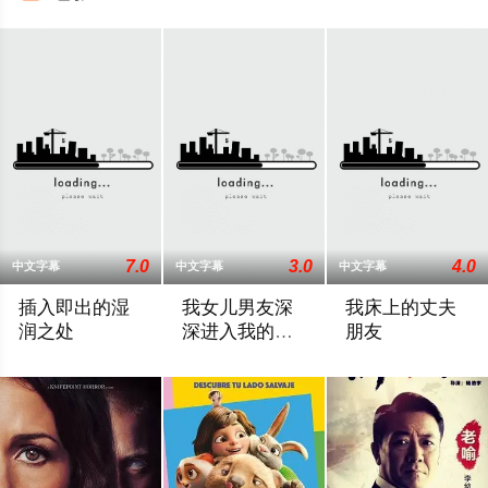
7.0
3.0
4.0
中文字幕
中文字幕
中文字幕
插入即出的湿
我女儿男友深
我床上的丈夫
润之处
深进入我的身
朋友
体
2025 / 日本 / 艾莲娜,志美健
2025 / 日本 / 梶文奈
2025 / 日本 / 浅仓