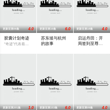
4.0
6.0
4.0
更新至第06集
更新至第16集
更新至第18集
胶囊计划奇迹
苏东坡与杭州
启运丹田：开
的故事
局签到至尊丹
“奇迹”代表着超越常规、突破限制，达到某种非凡成就，往往伴
田
本片以苏东坡晚年第二次赴任杭州，与老
神王之子秦书身为
1.0
6.0
4.0
更新至第201集
更新至第153集
更新至第09集