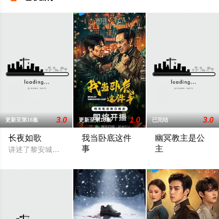
3.0
1.0
3.0
更新至第16集
更新至第18集
已完结
长夜如歌
我当卧底这件
幽冥教主是公
事
主
讲述了黎安城大郡主棠溪槿与烈云峥之间曲折动人的情感，以及
程序员李文刻意接近顾婷，利用顾炎女儿
15集全乙亥年秋