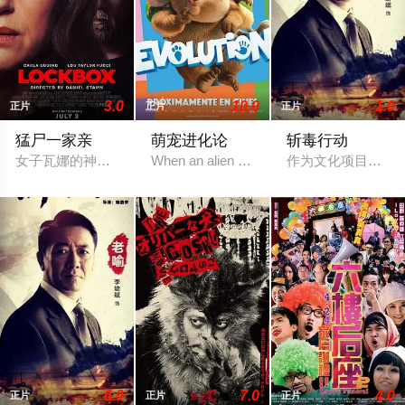
3.0
10.0
1.0
正片
正片
正片
猛尸一家亲
萌宠进化论
斩毒行动
女子瓦娜的神秘表亲温思罗普突然仓皇登门，身后还跟着一个来
When an alien substance mixes Zoe's DNA w
作为文化项目里反映
6.0
7.0
4.0
正片
正片
正片