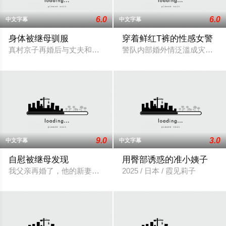
6.0
6.0
中文字幕
中文字幕
身体被继母驯服
穿着鲜红T裤的性感女警
真村京子再婚后与丈夫和刚出生的儿子幸太一起生活。由于丈夫
警队内部婚外情泛滥成灾。有
9.0
3.0
中文字幕
中文字幕
自慰被继母发现
用臀部诱惑的准小姨子
我父亲再婚了，他的新妻子——我的继母——对我百般宠爱。她
2025 / 日本 / 霞见莉子