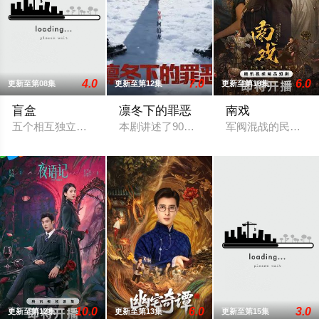
4.0
7.0
6.0
更新至第08集
更新至第12集
更新至第10集
盲盒
凛冬下的罪恶
南戏
五个相互独立，又彼此呼应的故事——用一场精心策划的“夏令营”
本剧讲述了90年代末，怒河市刑侦支队在
军阀混战的民国奉
10.0
6.0
3.0
更新至第12集
更新至第13集
更新至第15集