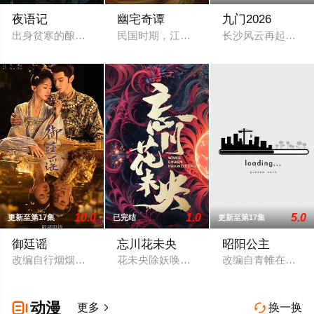
夜语记
幽宅奇谭
九门2026
出身贫寒的酿酒师叶小唯遭遇爱人程桉、恩师林晚媚的双重背叛
民国时期，江淮与迅哥组成说书班子，偶遇
长沙风云再起之时，
10.0
1.0
5.0
更新至第17集
已完结
更新至第17集
御廷谣
忘川花未央
昭阳公主
改编自行烟烟的同名小说。孟廷辉，大平王朝有史以来个以女子
花未央除妖唤醒簪中战神百里忘川元神，
改编自青帷在晋江
动漫

更多
换一换

