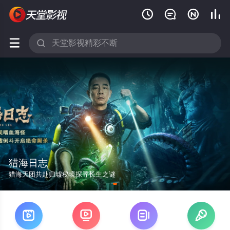






猎海日志
猎海天团共赴归墟秘境探寻长生之谜



