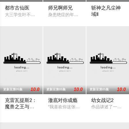
都市古仙医
师兄啊师兄
斩神之凡尘神
域Ⅱ
大三学生叶不凡，为了给母亲筹集医药费碰瓷，不料遇到不按套
身患绝症的年轻人李长寿，意外重生在封
沧南危机解决后，
10.0
10.0
10.0
更新至第05集
更新至第05集
更新至第05集
克雷瓦提斯2：
澈底对你成瘾
幼女战记2
魔兽之王与虚
“我喜欢你这张脸，毕竟长得也太好看了吧
作品讲述了一位精
伪的勇者传承
勇者艾莉西亚斩杀了多雷尔将军，海登与博雷托两国的战争就此