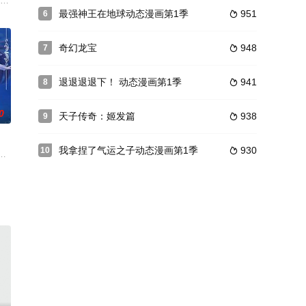
神仙姚霁，在一群身怀绝技的前
意之下他大肆宣扬，放了个大喇叭对着蔬菜园，循环播放自己观察到的秘
春秋戒”，被正道仙盟列为灭世魔头追杀至死，意外穿越时空回到了千年之前，
最强神王在地球动态漫画第1季
951
6

奇幻龙宝
948
7

退退退退下！ 动态漫画第1季
941
8

0
天子传奇：姬发篇
938
9

我拿捏了气运之子动态漫画第1季
930
10

开了人与人之间的距离。灾难当前
意代表没落的传武拳馆参加“上海格斗之夜”武术比赛，为此他必须战
各种拥有意识的仙子。但是，由于人类不爱惜自然更有被封禁的力量觉醒，仙