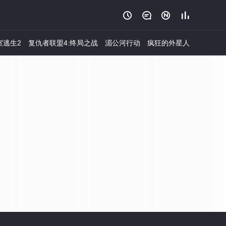




室逃生2
复仇者联盟4:终局之战
湄公河行动
疯狂的外星人