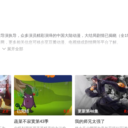
导演执导，众多演员精彩演绎的中国大陆动漫，大结局剧情已揭晓（全1
影网，更多相关信息可移步至豆瓣动漫、电视猫或剧情网等平台了解。
展开全部

2.0
已完结
5.0
更新第48集
8.
蔬菜不寂寞第43季
我的师兄太强了