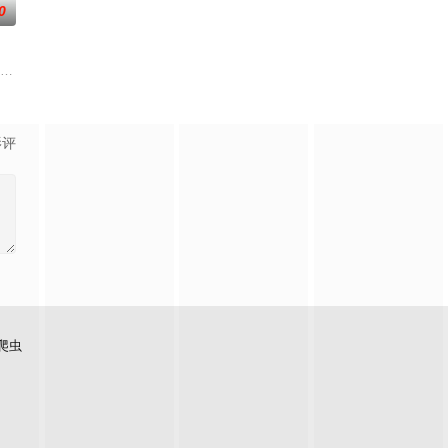
0
，还导致其差点吐血身亡。与此同
自我意识的最终BOSS苏夜被迫绑定，二人因系统强制任务结伴踏上
是动画《完美世界》的第二部剧场版作品。故事聚焦仙古纪元终极之战。祖祭灵
影评
爬虫