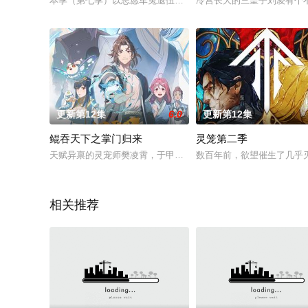
本季（第七季）以志愿军兔退伍老兵和后代的视角，讲述种花家
冷宫长大的三皇子刘凌有个
更新第12集
6.0
更新第12集
鲲吞天下之掌门归来
灵笼第二季
天赋异禀的灵宠师樊凌霄，于甲级门派晋升赛上遭人暗算，被自己
数百年前，欲望催生了几乎
相关推荐