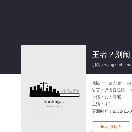
王者？别闹
别名：wangzhebienaod
地区：
中国大陆
类
语言：
汉语普通话
导演：
友人老宅
主演：
未知
更新时间：
2022-11-
在线观看
