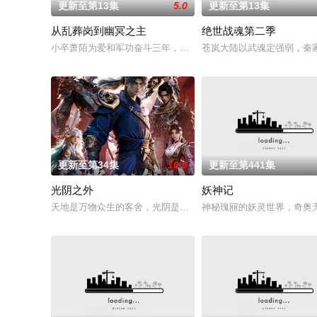
更新至第13集
5.0
更新至第13集
从乱葬岗到幽冥之主
绝世战魂第二季
小卒萧陌为爱和军功奋斗三年，却被恋人柳莺儿与将军之子赵昊联
苍岚大陆以武魂定强弱，秦
更新至第34集
10.0
更新至第441集
光阴之外
妖神记
天地是万物众生的客舍，光阴是古往今来的过客。苍天残面张开
神秘瑰丽的妖灵世界，奇奥