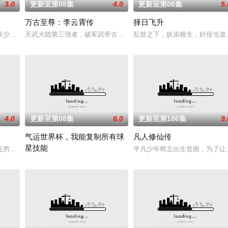
3.0
更新至第08集
4.0
更新至第06集
5.
万古至尊：李云霄传
择日飞升
手背叛，残忍杀害后抛尸乱葬岗。濒死之际，他唤醒了上古魔刀“幽冥”，
家少主秦南本是废魂之身，受尽冷眼。机缘之下，他觉醒太古战神之魂，从此逆
天武大陆第三强者，破军武帝古飞扬被世界规则所限，修为困在九天
乱世之下，妖祟横生，奸佞当道
4.0
更新至第08集
6.0
更新至第186集
9.
气运世界杯，我能复制所有球
凡人修仙传
星技能
诡异之眼，所视之处生灵涂炭，化为永恒的禁区。末世之中，因果随行，死地
无穷的时空妖灵之书，聂离追寻着世界真相。美丽温柔的叶紫芸、倔强高傲的肖
平凡少年韩立出生贫困，为了让
平行世界，足球胜负直接绑定国运。Z国连年战败，国运衰微，民生凋