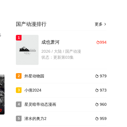
国产动漫排行
更多

5
1
成也萧河
994

2026 / 大陆 / 国产动漫
状态：更新第03集
外星动物园
979
2

小倩2024
973
3

星灵暗帝动态漫画
960
4

0
潜水的奥力2
959
5
