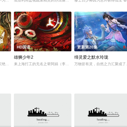
制造业从无到有，从落后到追赶，最终形成完备的自有体系的故事。
不为人知的秘密，他的眼睛能看见“神仙”！看落魄少年刘凌偶遇从天而降的御姐
虫怪利用监视蔬菜精灵的办法偷窥到了很多蔬菜精灵们的秘密，在得
修士吕少卿因为意外获得仙宝“
9.0
HD国语
5.0
更新第20集
9.
雄狮少年2
缔灵爱之默水玲珑
的灵鲲所吞噬。睁眼醒来却发现自己已化身为一名叫“流锋芒”的少年，身
灭绝人类的玛娜生态。人类瞬间沦为猎物，文明毁灭殆尽，末日中猜忌和恐惧拉
来上海打工的无名之辈阿娟（李昕 配音），为了赚钱给父亲治病，同
万物皆有灵，自然之力汇聚成了