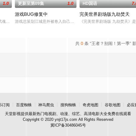
1.0
更新至第09集
1.0
HD国语
7.
游戏BUG修复中
完美世界剧场版九劫焚天
唯独开山弟子徐阳一直是炼气期，为突破修为早日飞升，徐阳闭关万年。谁知
武魂，不想，他才刚将剑武魂修炼成雏形，未婚妻姬漫夭就趁机夺走了他的武魂
游戏总策划江城意外被卷入自己设计的《诸神黄昏》游戏世界，与觉醒
《完美世界剧场版 九劫焚天》
共
0
条 “王者？别闹！第一季” 
S订阅
百度蜘蛛
神马爬虫
搜狗蜘蛛
奇虎地图
谷歌地图
必应
天堂影视
提供最新热门电视剧、动漫、综艺、高清电影大全免费在线观看
Copyright © 2020 ynjt17js.com All Rights Reserved
冀ICP备30486045号