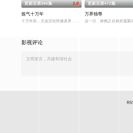
更新至第366集
1.0
更新至第472集
炼气十万年
万界独尊
十万年前，天岚宗叱咤修真界，宗内弟子皆是天骄，所向披靡。
这一日，林枫正在林府凝聚
影视评论
RS