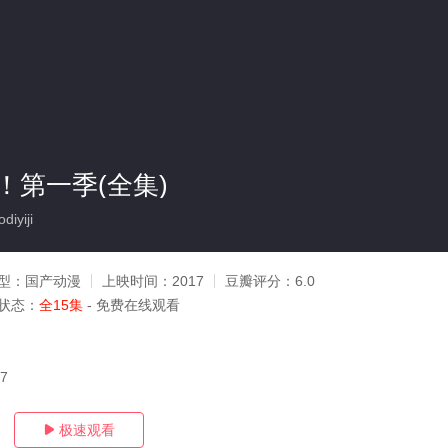
！第一季(全集)
iyiji
型：
国产动漫
上映时间：
2017
豆瓣评分：
6.0
状态：
全15集
- 免费在线观看
07
极速观看
