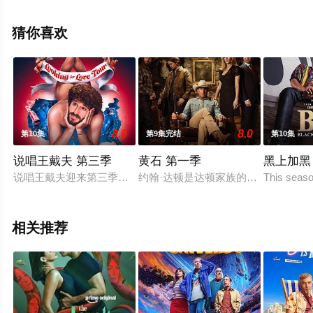
里比,本·特瓦索里,里奥·格雷高里,巴纳比·凯,詹妮弗·亨内
斯,Faraz,Ayub,Louis,Bisson,Bill,Blackwood,James,Foster,Na
猜你喜欢
等演员精彩演绎的英国电视剧，手机免费观看高清未删减
完整版电视剧全集就上天堂电影网，更多相关信息可移步
至豆瓣电视剧、电视猫或剧情网等平台了解。
8.0
8.0
第10集
第9集完结
第10集
说唱王戴夫 第三季
黄石 第一季
黑上加黑
说唱王戴夫迎来第三季。戴夫将举办他的首次巡演，并一路寻找
约翰·达顿是达顿家族的一家之长，
This seaso
相关推荐