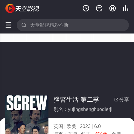






狱警生活 第二季
分享

别名：yujingshenghuodierji
英国
欧美
2023
6.0