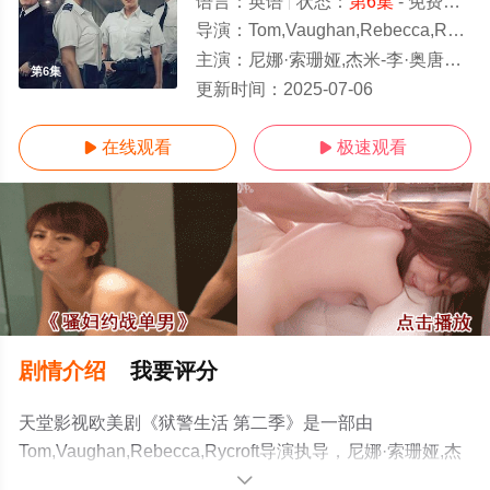
语言：
英语
状态：
第6集
- 免费在线观看
导演：
Tom,Vaughan,Rebecca,Rycroft
主演：
尼娜·索珊娅,杰米-李·奥唐纳,劳拉·切克利,斯蒂芬·怀特,罗恩·多纳基,李·恩格里比,本·特瓦索里,里奥·格雷高
第6集
更新时间：
2025-07-06
在线观看
极速观看


剧情介绍
我要评分
天堂影视欧美剧《狱警生活 第二季》是一部由
Tom,Vaughan,Rebecca,Rycroft导演执导，尼娜·索珊娅,杰
米-李·奥唐纳,劳拉·切克利,斯蒂芬·怀特,罗恩·多纳基,李·恩格
