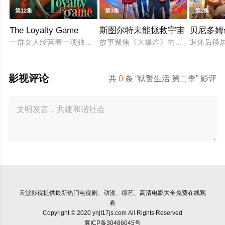
10.0
1.0
第12集
第3集
第2集
The Loyalty Game
斯图尔特未能拯救宇宙
贝尼多姆
一群女人经营着一项独特的生意：引诱男人暴露他们的不忠行为
故事聚焦《大爆炸》的漫画书老板斯
退休后移
影视评论
共
0
条 “狱警生活 第二季” 影评
天堂影视
提供最新热门电视剧、动漫、综艺、高清电影大全免费在线观
看
Copyright © 2020 ynjt17js.com All Rights Reserved
冀ICP备30486045号