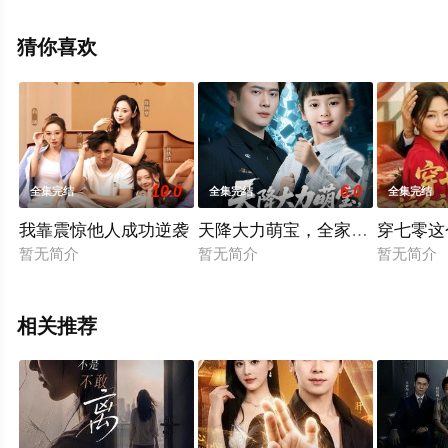
剧全集就上天堂电影网，更多相关信息可移步至豆瓣电视
剧、电视猫或剧情网等平台了解。
猜你喜欢
10.0
6.0
全集完结
全集完结
全集完结
我靠震惊他人成功逆袭
天降大力萌宝，全家宠翻天
穿七零这
暂无简介
暂无简介
暂无简介
相关推荐