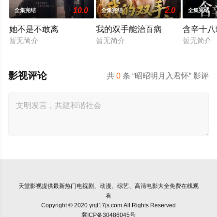
10.0
2.0
全集完结
全集完结
全集完结
她不是不敢离
我的双手能治百病
含辛十八
暂无简介
暂无简介
暂无简介
影视评论
共
0
条 “昭昭明月入君怀” 影评
天堂影视
提供最新热门电视剧、动漫、综艺、高清电影大全免费在线观
看
Copyright © 2020 ynjt17js.com All Rights Reserved
冀ICP备30486045号