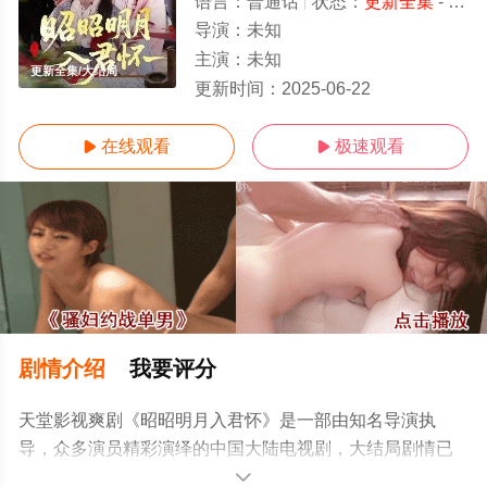
语言：
普通话
状态：
更新全集
- 免费在线观看
导演：
未知
主演：
未知
更新全集/大结局
更新时间：
2025-06-22
在线观看
极速观看


剧情介绍
我要评分
天堂影视爽剧《昭昭明月入君怀》是一部由知名导演执
导，众多演员精彩演绎的中国大陆电视剧，大结局剧情已
揭晓（更新全集），手机免费观看高清未删减完整版电视
