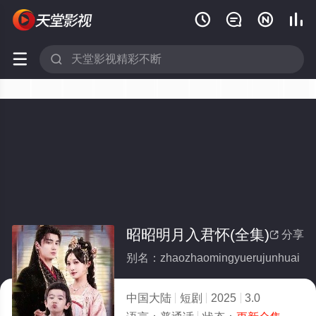






昭昭明月入君怀(全集)
分享

别名：zhaozhaomingyuerujunhuai
中国大陆
短剧
2025
3.0