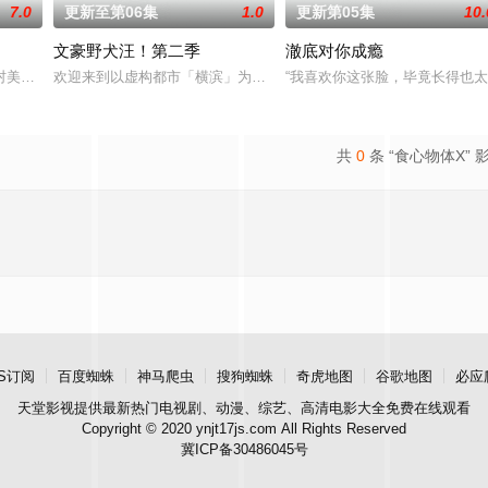
7.0
更新至第06集
1.0
更新第05集
10.
文豪野犬汪！第二季
澈底对你成瘾
！虽然每个人都拥有耀眼夺目的个性与实力，但现在的她们根本无法进行任何
村美冶，原本与母亲两人过着虽清贫却幸福的生活。然而有一天，她深爱的母亲
欢迎来到以虚构都市「横滨」为舞台，一众如同疯跑乱咬、四处乱窜
“我喜欢你这张脸，毕竟长得也
共
0
条 “食心物体X” 
S订阅
百度蜘蛛
神马爬虫
搜狗蜘蛛
奇虎地图
谷歌地图
必应
天堂影视
提供最新热门电视剧、动漫、综艺、高清电影大全免费在线观看
Copyright © 2020 ynjt17js.com All Rights Reserved
冀ICP备30486045号