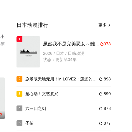
日本动漫排行
更多

,小
1
视猫
虽然我不是完美恶女～雏宫蝶鼠替换传～
978

2026 / 日本 / 日韩动漫
状态：更新第04集
剧场版天地无用！in LOVE2：遥远的思念
898
2

超心动！文艺复兴
890
3

六三四之剑
878
4

0
圣传
877
5
