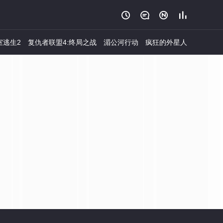




室逃生2
复仇者联盟4:终局之战
湄公河行动
疯狂的外星人