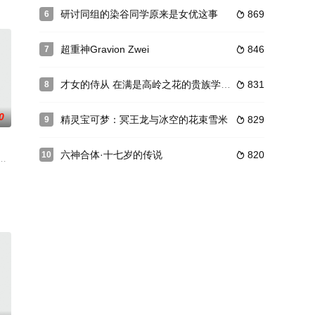
研讨同组的染谷同学原来是女优这事
869
6

进。跨越种族之间的隔阂，携手走
族的千金，艾尔莎的身边。那就是来自超级精英贵族，尤里乌斯的求婚。“如此
超重神Gravion Zwei
846
7

才女的侍从 在满是高岭之花的贵族学校暗中照顾（毫无生活自理能力的）学院第一大小姐
831
8

0
精灵宝可梦：冥王龙与冰空的花束雪米
829
9

六神合体·十七岁的传说
820
10

たふたりも、最近、心の距離がな
の代わりに音楽アプリ《MiucS》がその全てを担っていた。
社区——在受到能够增幅人的欲望的“性欲衣”诱惑的人妻面前，菜鸟管理员吉田