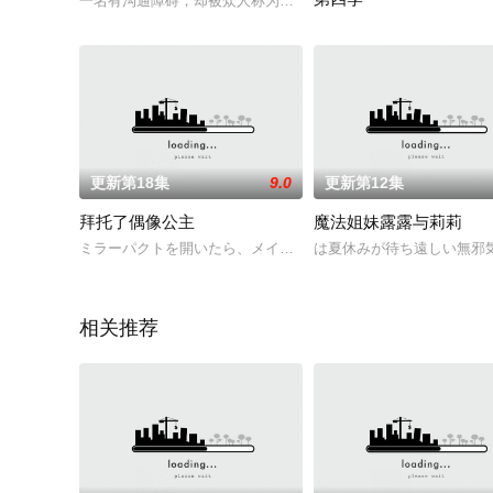
一名有沟通障碍，却被众人称为救世主的内向少年，驾驶一架具
举办开国祭并与各国缔结邦
更新第18集
9.0
更新第12集
拜托了偶像公主
魔法姐妹露露与莉莉
ミラーパクトを開いたら、メイクとコーデでオシャレな私に大
は夏休みが待ち遠しい無邪
相关推荐