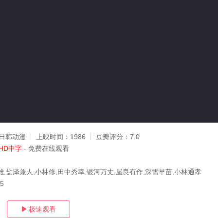
日韩动漫
上映时间：
1986
豆瓣评分：
7.0
HD中字
- 免费在线观看
雄,盐泽兼人,小林修,田中秀幸,银河万丈,屋良有作,深雪早苗,小林通孝
15
极速观看
