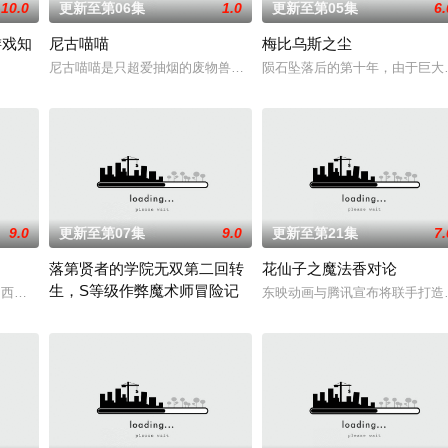
10.0
更新至第06集
1.0
更新至第05集
6.
游戏知
尼古喵喵
梅比乌斯之尘
赤石黒絵（クロエ）。不器用で人との交流を避けて生きてきた彼女は、とあ
尼古喵喵是只超爱抽烟的废物兽人！因为缺乏伦理与卫生观念，不是
陨石坠落后的第十年，由于巨大结
防御为主，吸引敌人攻击以保护队友的职业。然而，与其他防御职业相比，其性能
9.0
更新至第07集
9.0
更新至第21集
7.
落第贤者的学院无双第二回转
花仙子之魔法香对论
生，S等级作弊魔术师冒险记
口相传为“窥之生厄、亵之招祟”的“不可触碰之物”。世代担任山神守
大冢纱英,西本里美,大桥彩香,伊藤彩沙,佐仓绫音,三泽纱千香,加藤英美里,日笠阳子,金
东映动画与腾讯宣布将联手打造
由绝望中转生的最强贤者，到400年后的世界一展外挂威能！大贤者