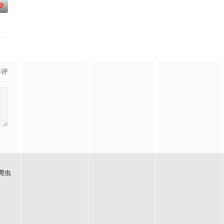
0
去世了，美冶被鸿藏家族的本家收
的迷途犬们，热热闹闹、鸡飞狗跳的日常世界！依旧针锋相对、冲突不断
太好看了吧。”明仁是个颜控、私生活风流不羁的大学生，偏偏看不顺眼长相貌
影评
爬虫