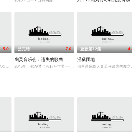
备自主意识的大型机器人，跟随宇宙战舰离开地球，踏上消灭银河怪兽的旅程
2026 / 日本 / 日韩动漫
交的魔国联邦，开始朝着实现人类与魔物能够共同生活的世界「人魔共荣圈」迈
有一份通知从天而降来到没落贵
5.0
已完结
7.0
更新第12集
4.
幽灵音乐会：遗失的歌曲
淫狱团地
変身！それがアイドルプリンセス・アイプリ！おねがい町に引っ越してきた
気な小学生。は控えめだけど頑張り屋さんの中学生。むかしは仲良し姉妹だっ
2045年、歌が禁じられた世界──。音楽を創造し、奏でることは人間
那里是危险人妻嚣张跋扈的魔之