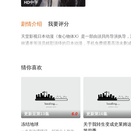
HD中字
剧情介绍
我要评分
天堂影视日本动漫《食心物体X》是一部由須貝尚导演执导，潘惠
林通孝等演员精彩演绎的日本动漫，手机免费观看高清未删
或剧情网等平台了解。
猜你喜欢
更新至第13集
6.0
更新第16集
冻结地球
关于我转生变成史莱姆
第四季