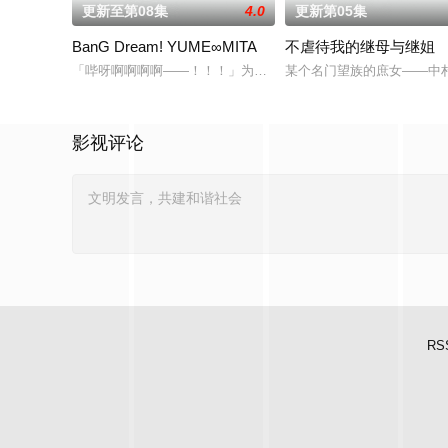
更新至第08集
4.0
更新第05集
BanG Dream! YUME∞MITA
不虐待我的继母与继姐
「哔呀啊啊啊啊——！！！」为了乐团出道而突然集结的团员们
某个名门望族的庶女——中
影视评论
RS