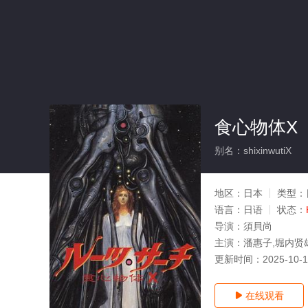
食心物体X
别名：shixinwutiX
地区：
日本
类型：
语言：
日语
状态：
导演：
須貝尚
主演：
潘惠子,堀内贤
更新时间：
2025-10-
在线观看
