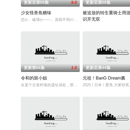
更新至第06集
9.0
更新至第06集
少女怪兽焦糖味
被追放的转生重骑士用
识开无双
恋か、破壊か――。原因不明の病に悩まされている女子高生・
“重骑士”——那是一个以
更新第06集
1.0
更新至第44集
令和的斑小姐
元祖！BanG Dream酱
在某个古老村落的遗址深处，那一片禁止入内的区域里，存在着被口
2025 / 日本 / 爱美,