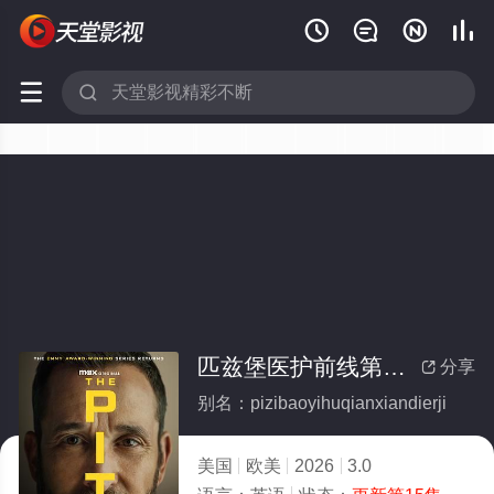






匹兹堡医护前线第二季
分享

别名：pizibaoyihuqianxiandierji
美国
欧美
2026
3.0