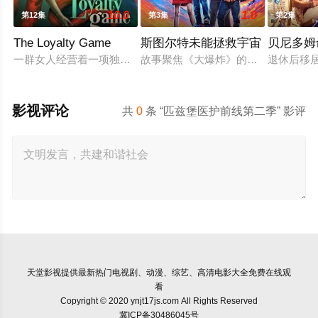
10.0
1.0
第12集
第3集
第2集
The Loyalty Game
斯图尔特未能拯救宇宙
贝尼多姆
一群女人经营着一项独特的生意：引诱男人暴露他们的不忠行为
故事聚焦《大爆炸》的漫画书老板斯
退休后移
影视评论
共
0
条 “匹兹堡医护前线第二季” 影评
天堂影视
提供最新热门电视剧、动漫、综艺、高清电影大全免费在线观
看
Copyright © 2020 ynjt17js.com All Rights Reserved
冀ICP备30486045号