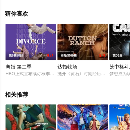
勒·德尔登,伊莎·布里昂斯,杰乐伦·霍威尔,莎巴娜·阿齐兹,肖
恩·海托西,艾米林恩·阿贝莱拉,杰伦·托马斯·布鲁克斯,布兰
猜你喜欢
登·霍默,克丽斯廷·维拉纽瓦,塞皮德·莫阿菲,凯莉·阿尔巴内
塞,查尔斯·贝克,德里克·塞西尔,阿耶莎·哈里斯,艾伦妮·乔等
演员精彩演绎的美国电视剧，手机免费观看高清未删减完
整版电视剧全集就上天堂电影网，更多相关信息可移步至
豆瓣电视剧、电视猫或剧情网等平台了解。
9.0
3.0
第8集完结
更新第09集
第05集
离婚 第二季
达顿牧场
笼中格斗
HBO正式宣布续订秋季档新剧《离婚》第二季。
抛开《黄石》时期经历的阴影，Bet
梦想成为
相关推荐