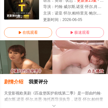
语言：
英语
状态：
更新第15集
- 免费在线观看
导演：
约翰·威尔斯,诺亚·怀尔,肖恩·海托西
主演：
诺亚·怀尔,帕特里克·鲍尔,凯瑟琳·拉纳萨,苏普丽雅·加内什,菲奥娜·道里夫,泰勒·德尔登,伊莎·布里昂斯,杰乐伦
更新第15集
更新时间：
2026-06-05
在线观看
极速观看


剧情介绍
我要评分
天堂影视欧美剧《匹兹堡医护前线第二季》是一部由约翰·
威尔斯,诺亚·怀尔,肖恩·海托西导演执导，诺亚·怀尔,帕特里
克·鲍尔,凯瑟琳·拉纳萨,苏普丽雅·加内什,菲奥娜·道里夫,泰
