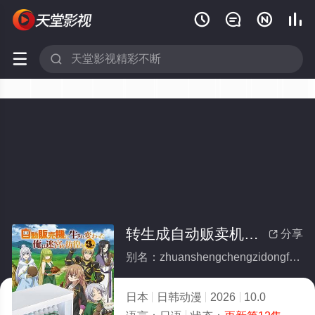






转生成自动贩卖机的我今天也在迷宫徘徊第三季
分享

别名：zhuanshengchengzidongfanmaijidewojintianyezaimigongpaihuaidisanji
日本
日韩动漫
2026
10.0