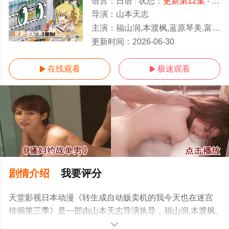
语言：
日语
状态：
更新第12集
- 免费在线观看
导演：
山本天志
主演：
福山润,本渡枫,蓝原琴美,富田美忧,中井和哉,茅野爱衣,宫内敦士,山下大辉,榎木淳弥,江口拓也,前田玲奈,井泽诗织
更新第12集
更新时间：
2026-06-30
在线观看
极速观看


剧情介绍
我要评分
天堂影视日本动漫《转生成自动贩卖机的我今天也在迷宫
徘徊第三季》是一部由山本天志导演执导，福山润,本渡枫,
蓝原琴美,富田美忧,中井和哉,茅野爱衣,宫内敦士,山下大辉,
