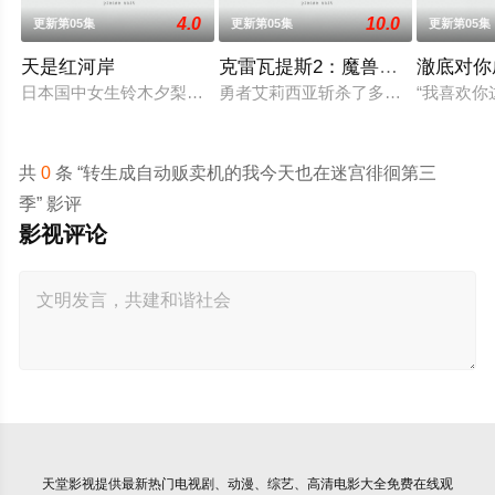
4.0
10.0
更新第05集
更新第05集
更新第05集
天是红河岸
克雷瓦提斯2：魔兽之王与虚伪的
澈底对你
日本国中女生铃木夕梨被咒术牵引至纪元前的赫梯帝国，并长期
勇者艾莉西亚斩杀了多雷尔将军，海
“我喜欢
共
0
条 “转生成自动贩卖机的我今天也在迷宫徘徊第三
季” 影评
影视评论
天堂影视
提供最新热门电视剧、动漫、综艺、高清电影大全免费在线观