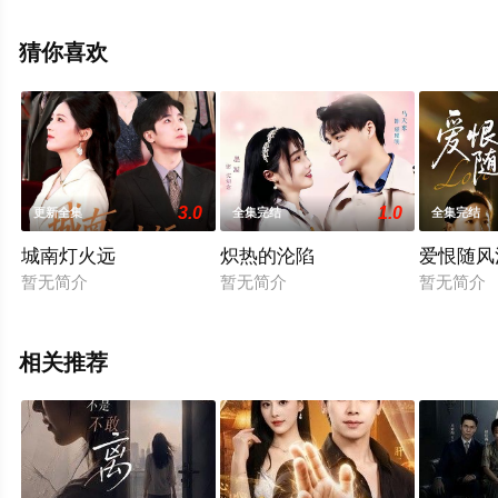
未删减完整版电视剧全集就上天堂电影网，更多相关信息
可移步至豆瓣电视剧、电视猫或剧情网等平台了解。
猜你喜欢
3.0
1.0
更新全集
全集完结
全集完结
城南灯火远
炽热的沦陷
爱恨随风
暂无简介
暂无简介
暂无简介
相关推荐