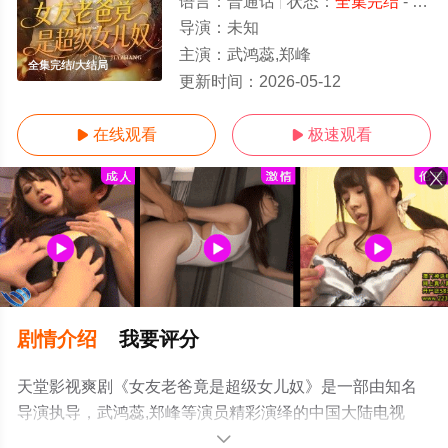
语言：
普通话
状态：
全集完结
- 免费在线观看
导演：
未知
主演：
武鸿蕊,郑峰
全集完结/大结局
更新时间：
2026-05-12
在线观看
极速观看


剧情介绍
我要评分
天堂影视爽剧《女友老爸竟是超级女儿奴》是一部由知名
导演执导，武鸿蕊,郑峰等演员精彩演绎的中国大陆电视
剧，大结局剧情已揭晓（全集完结），手机免费观看高清
