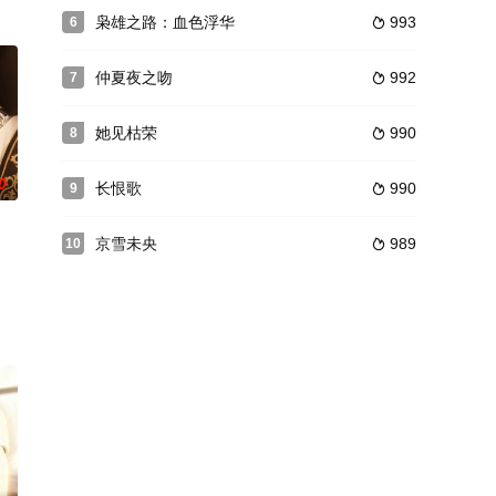
枭雄之路：血色浮华
993
6

仲夏夜之吻
992
7

她见枯荣
990
8

0
长恨歌
990
9

京雪未央
989
10
