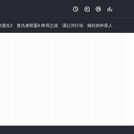




室逃生2
复仇者联盟4:终局之战
湄公河行动
疯狂的外星人