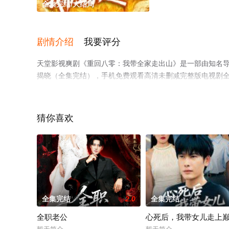
全集完结/大结局
剧情介绍
我要评分
天堂影视爽剧《重回八零：我带全家走出山》是一部由知名导
揭晓（全集完结），手机免费观看高清未删减完整版电视剧
平台了解。
猜你喜欢
全集完结
2.0
全集完结
全职老公
心死后，我带女儿走上