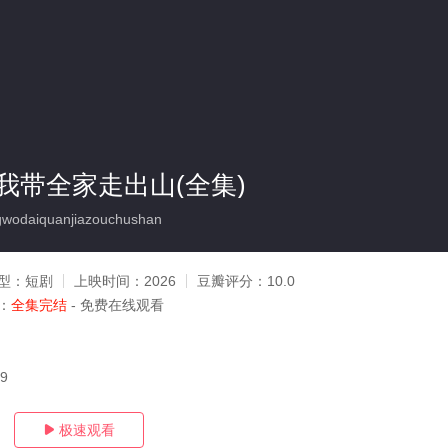
我带全家走出山(全集)
wodaiquanjiazouchushan
型：
短剧
上映时间：
2026
豆瓣评分：
10.0
：
全集完结
- 免费在线观看
19
极速观看
