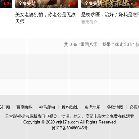
4.0
全集完结
1.0
全集完结
6.
美女老婆别怕，你老公是无敌
悬榜求医，治好了嫌我是乞
天师
暂无简介
暂无简介
共
0
条 “重回八零：我带全家走出山” 
S订阅
百度蜘蛛
神马爬虫
搜狗蜘蛛
奇虎地图
谷歌地图
必应
天堂影视
提供最新热门电视剧、动漫、综艺、高清电影大全免费在线观看
Copyright © 2020 ynjt17js.com All Rights Reserved
冀ICP备30486045号