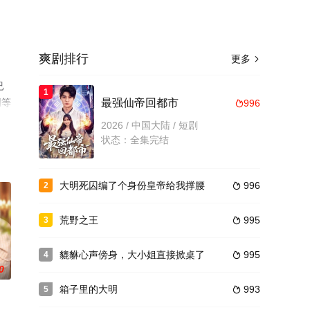
爽剧排行
更多

已
1
网等
最强仙帝回都市
996

2026 / 中国大陆 / 短剧
状态：全集完结
大明死囚编了个身份皇帝给我撑腰
996
2

荒野之王
995
3

貔貅心声傍身，大小姐直接掀桌了
995
4

0
箱子里的大明
993
5
