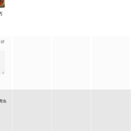
0
丐
影评
爬虫