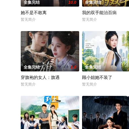
全集完结
10.0
全集完结
她不是不敢离
我的双手能治百病
暂无简介
暂无简介
全集完结
1.0
全集完结
穿旗袍的女人：旗遇
顾小姐她不装了
暂无简介
暂无简介