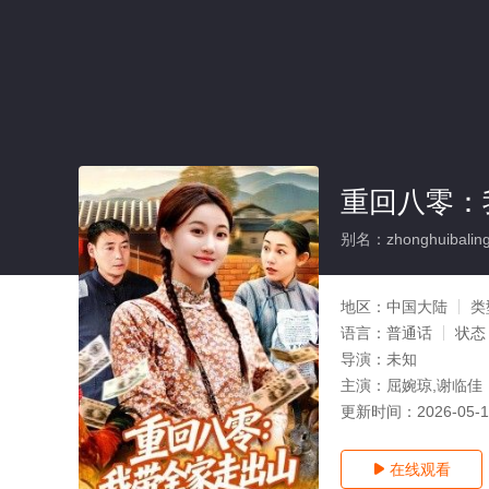
重回八零：
别名：zhonghuibaling
地区：
中国大陆
类
语言：
普通话
状态
导演：
未知
主演：
屈婉琼,谢临佳
更新时间：
2026-05-
在线观看
