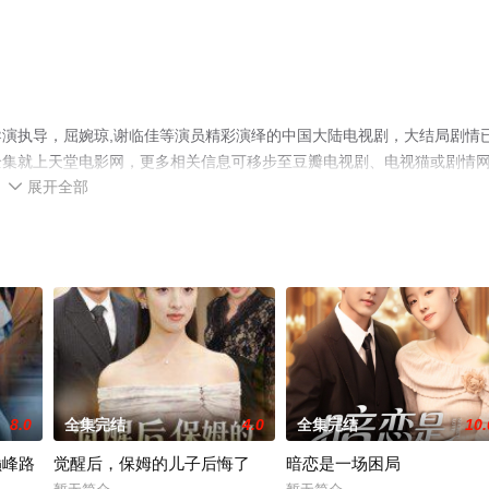
演执导，屈婉琼,谢临佳等演员精彩演绎的中国大陆电视剧，大结局剧情
全集就上天堂电影网，更多相关信息可移步至豆瓣电视剧、电视猫或剧情
展开全部

8.0
全集完结
4.0
全集完结
10.
巅峰路
觉醒后，保姆的儿子后悔了
暗恋是一场困局