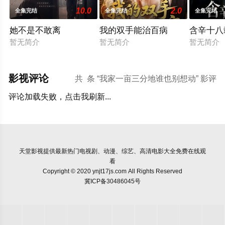
10.0
2.0
全集完结
全集完结
全集完结
她不是不敢离
我的双手能治百病
含辛十八
暂无简介
暂无简介
暂无简介
影视评论
共
条 “我家一亩三分地谁也别想动” 影评
评论加载失败，点击我刷新...
天堂影视
提供最新热门电视剧、动漫、综艺、高清电影大全免费在线观
看
Copyright © 2020 ynjt17js.com All Rights Reserved
冀ICP备30486045号