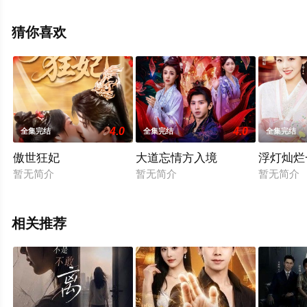
未删减完整版电视剧全集就上天堂电影网，更多相关信息
可移步至豆瓣电视剧、电视猫或剧情网等平台了解。
猜你喜欢
4.0
4.0
全集完结
全集完结
全集完结
傲世狂妃
大道忘情方入境
浮灯灿烂
暂无简介
暂无简介
暂无简介
相关推荐