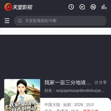






我家一亩三分地谁也别想动(全集)
分享

别名：wojiayimusanfendishuiyebiexiangdong
中国大陆
短剧
2026
10.0